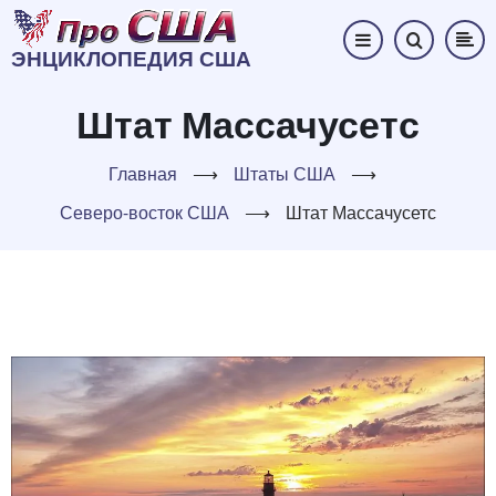
Перейти
к
ЭНЦИКЛОПЕДИЯ США
основному
содержанию
Штат Массачусетс
Главная
⟶
Штаты США
⟶
Северо-восток США
⟶
Штат Массачусетс