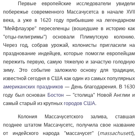
Первые европейские исследователи увидели
побережье современного Массачусетса в начале XVII
века, а уже в 1620 году прибывшие на легендарном
"Мейфлауэре" переселенцы (вошедшие в историю как
"отцы-пилигримы") основали Плимутскую колонию.
Через год, собрав урожай, колонисты пригласили на
празднование индейцев, которые помогли европейцам
пережить первую, самую тяжелую и зачастую голодную
зиму. Это событие заложило основу для традиции,
известной сегодня в США как один из самых популярных
американских праздников
— День благодарения. В 1630
году был основан
Бостон
— "столица" Новой Англии и
самый старый из крупных
городов США
.
Колония Массачусетского залива, ставшая
позднее штатом Массачусетс, получила свое название
от индейского народа "массачусет" (
massachusett
),