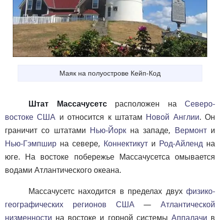
Маяк на полуострове Кейп-Код
Штат Массачусетс
расположен на
Северо-
востоке США
и относится к штатам
Новой Англии
. Он
граничит со штатами
Нью-Йорк
на западе,
Вермонт
и
Нью-Гэмпшир
на севере,
Коннектикут
и
Род-Айленд
на
юге. На востоке побережье Массачусетса омывается
водами Атлантического океана.
Массачусетс находится в пределах двух
физико-
географических регионов США
—
Атлантической
низменности
на востоке и горной системы
Аппалачи
в