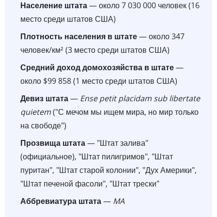
Население штата
— около 7 030 000 человек (16
место среди штатов США)
Плотность населения в штате
— около 347
человек/км² (3 место среди штатов США)
Средний доход домохозяйства в штате
—
около $99 858 (1 место среди штатов США)
Девиз штата
—
Ense petit placidam sub libertate
quietem
("С мечом мы ищем мира, но мир только
на свободе")
Прозвища штата
— "Штат залива"
(официальное), "Штат пилигримов", "Штат
пуритан", "Штат старой колонии", "Дух Америки",
"Штат печеной фасоли", "Штат трески"
Аббревиатура штата
—
MA