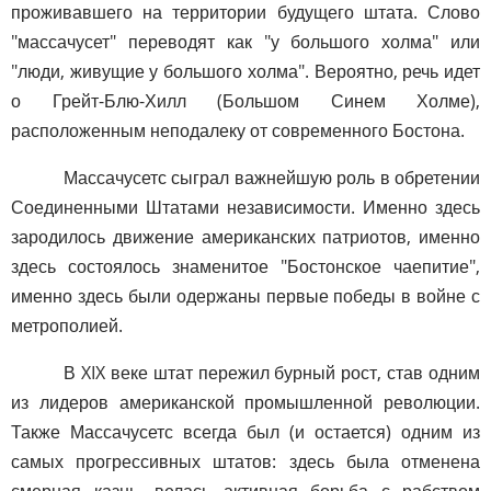
проживавшего на территории будущего штата. Слово
"массачусет" переводят как "у большого холма" или
"люди, живущие у большого холма". Вероятно, речь идет
о Грейт-Блю-Хилл (Большом Синем Холме),
расположенным неподалеку от современного Бостона.
Массачусетс сыграл важнейшую роль в обретении
Соединенными Штатами независимости. Именно здесь
зародилось движение американских патриотов, именно
здесь состоялось знаменитое "Бостонское чаепитие",
именно здесь были одержаны первые победы в войне с
метрополией.
В XIX веке штат пережил бурный рост, став одним
из лидеров американской промышленной революции.
Также Массачусетс всегда был (и остается) одним из
самых прогрессивных штатов: здесь была отменена
смерная казнь, велась активная борьба с рабством