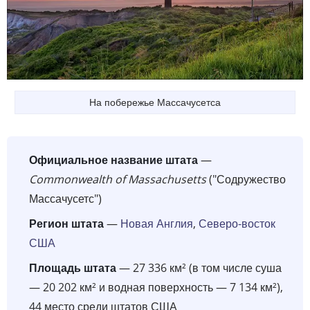
На побережье Массачусетса
Официальное название штата
—
Commonwealth of Massachusetts
("Содружество
Массачусетс")
Регион штата
—
Новая Англия
,
Северо-восток
США
Площадь штата
— 27 336 км² (в том числе суша
— 20 202 км² и водная поверхность — 7 134 км²),
44 место среди штатов США