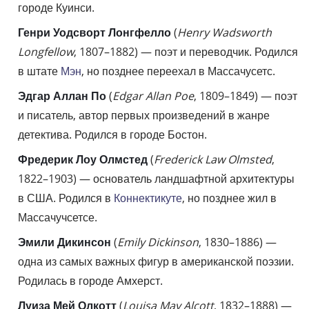
городе Куинси.
Генри Уодсворт Лонгфелло
(
Henry Wadsworth
Longfellow
, 1807–1882) — поэт и переводчик. Родился
в штате
Мэн
, но позднее переехал в Массачусетс.
Эдгар Аллан По
(
Edgar Allan Poe
, 1809–1849) — поэт
и писатель, автор первых произведений в жанре
детектива. Родился в городе Бостон.
Фредерик Лоу Олмстед
(
Frederick Law Olmsted
,
1822–1903) — основатель ландшафтной архитектуры
в США. Родился в
Коннектикуте
, но позднее жил в
Массачучсетсе.
Эмили Дикинсон
(
Emily Dickinson
, 1830–1886) —
одна из самых важных фигур в американской поэзии.
Родилась в городе Амхерст.
Луиза Мей Олкотт
(
Louisa May Alcott
, 1832–1888) —