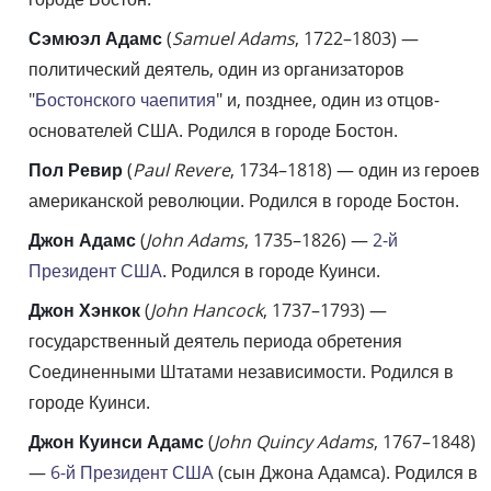
Сэмюэл Адамс
(
Samuel Adams
, 1722–1803) —
политический деятель, один из организаторов
"
Бостонского чаепития
" и, позднее, один из отцов-
основателей США. Родился в городе Бостон.
Пол Ревир
(
Paul Revere
, 1734–1818) — один из героев
американской революции. Родился в городе Бостон.
Джон Адамс
(
John Adams
, 1735–1826) —
2-й
Президент США
. Родился в городе Куинси.
Джон Хэнкок
(
John Hancock
, 1737–1793) —
государственный деятель периода обретения
Соединенными Штатами независимости. Родился в
городе Куинси.
Джон Куинси Адамс
(
John Quincy Adams
, 1767–1848)
—
6-й Президент США
(сын Джона Адамса). Родился в