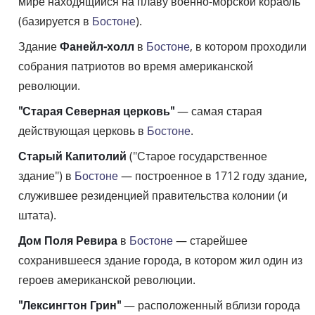
мире находящийся на плаву военно-морской корабль
(базируется в
Бостоне
).
Здание
Фанейл-холл
в
Бостоне
, в котором проходили
собрания патриотов во время американской
революции.
"Старая Северная церковь"
— самая старая
действующая церковь в
Бостоне
.
Старый Капитолий
("Старое государственное
здание") в
Бостоне
— построенное в 1712 году здание,
служившее резиденцией правительства колонии (и
штата).
Дом Поля Ревира
в
Бостоне
— старейшее
сохранившееся здание города, в котором жил один из
героев американской революции.
"Лексингтон Грин"
— расположенный вблизи города