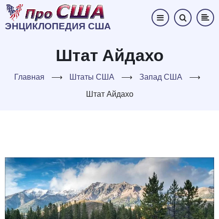
Перейти
к
ЭНЦИКЛОПЕДИЯ США
основному
содержанию
Штат Айдахо
Главная
⟶
Штаты США
⟶
Запад США
⟶
Штат Айдахо