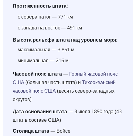
Протяженность штата:
c севера на юг — 771 км
c запада на восток — 491 км
Высота рельефа штата над уровнем моря
:
максимальная — 3 861 м
минимальная — 216 м
Часовой пояс штата
—
Горный часовой пояс
США
(бо́льшая часть штата) и
Тихоокеанский
часовой пояс США
(десять северо-западных
округов)
Дата основания штата
— 3 июля 1890 года (43
штат в составе США)
Столица штата
— Бойсе