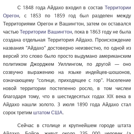
С 1848 года Айдахо входил в состав
Территории
Орегон
, с 1853 по 1859 год был разделен между
Территориями Орегон и Вашингтон, затем он оставался
частью
Территории Вашингтон
, пока в 1863 году не была
создана отдельная Территория Айдахо. Происхождение
названия "Айдахо" достоверно неизвестно, по одной из
версий это слово было просто выдумано американским
политиком Джорджем Уиллингом, по другой — оно
созвучно выражению на языке индейцев-шошонов,
означающему "солнце, приходящее с гор". Население
новой территории постепенно росло, в том числеи
благодаря тому, что в шестидесятых годах XIX века в
Айдахо нашли золото. 3 июля 1890 года Айдахо стал
сорок третим
штатом США
.
Сейчас в столице и крупнейшем городе штата
Айдахо, Бойсе, живут около 235 000 человек (а