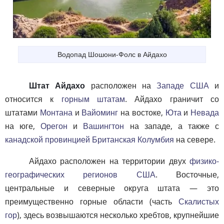
Водопад Шошони-Фолс в Айдахо
Штат Айдахо
расположен на
Западе США
и
относится к
горным штатам
. Айдахо граничит со
штатами
Монтана
и
Вайоминг
на востоке,
Юта
и
Невада
на юге,
Орегон
и
Вашингтон
на западе, а также с
канадской провинцией
Британская Колумбия
на севере.
Айдахо расположен на территории двух
физико-
географических регионов США
. Восточные,
центральные и северные округа штата — это
преимущественно горные области (часть
Скалистых
гор
), здесь возвышаются несколько хребтов, крупнейшие