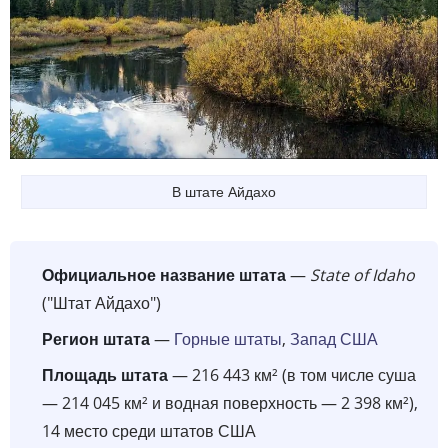
В штате Айдахо
Официальное название штата
—
State of Idaho
("Штат Айдахо")
Регион штата
—
Горные штаты
,
Запад США
Площадь штата
— 216 443 км² (в том числе суша
— 214 045 км² и водная поверхность — 2 398 км²),
14 место среди штатов США