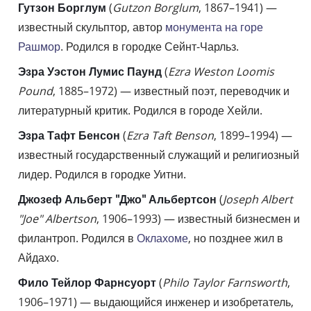
Гутзон Борглум
(
Gutzon Borglum
, 1867–1941) —
известный скульптор, автор
монумента на горе
Рашмор
. Родился в городке Сейнт-Чарльз.
Эзра Уэстон Лумис Паунд
(
Ezra Weston Loomis
Pound
, 1885–1972) — известный поэт, переводчик и
литературный критик. Родился в городе Хейли.
Эзра Тафт Бенсон
(
Ezra Taft Benson
, 1899–1994) —
известный государственный служащий и религиозный
лидер. Родился в городке Уитни.
Джозеф Альберт "Джо" Альбертсон
(
Joseph Albert
"Joe" Albertson
, 1906–1993) — известный бизнесмен и
филантроп. Родился в
Оклахоме
, но позднее жил в
Айдахо.
Фило Тейлор Фарнсуорт
(
Philo Taylor Farnsworth
,
1906–1971) — выдающийся инженер и изобретатель,