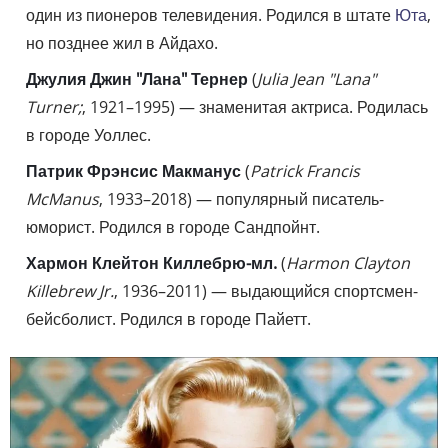
один из пионеров телевидения. Родился в штате
Юта
,
но позднее жил в Айдахо.
Джулия Джин "Лана" Тернер
(
Julia Jean "Lana"
Turner;
, 1921–1995) — знаменитая актриса. Родилась
в городе Уоллес.
Патрик Фрэнсис Макманус
(
Patrick Francis
McManus
, 1933–2018) — популярный писатель-
юморист. Родился в городе Сандпойнт.
Хармон Клейтон Киллебрю-мл.
(
Harmon Clayton
Killebrew Jr.
, 1936–2011) — выдающийся спортсмен-
бейсболист. Родился в городе Пайетт.