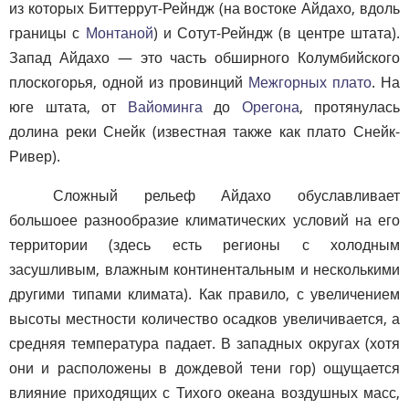
из которых Биттеррут-Рейндж (на востоке Айдахо, вдоль
границы с
Монтаной
) и Сотут-Рейндж (в центре штата).
Запад Айдахо — это часть обширного Колумбийского
плоскогорья, одной из провинций
Межгорных плато
. На
юге штата, от
Вайоминга
до
Орегона
, протянулась
долина реки Снейк (известная также как плато Снейк-
Ривер).
Сложный рельеф Айдахо обуславливает
большоее разнообразие климатических условий на его
территории (здесь есть регионы с холодным
засушливым, влажным континентальным и несколькими
другими типами климата). Как правило, с увеличением
высоты местности количество осадков увеличивается, а
средняя температура падает. В западных округах (хотя
они и расположены в дождевой тени гор) ощущается
влияние приходящих с Тихого океана воздушных масс,