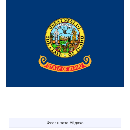
Флаг штата Айдахо