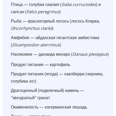
Птица — голубая сиалия (
Sialia currucoides
) и
сапсан (
Falco peregrinus
)
Рыба — красногорлый лосось (лосось Кларка,
Oncorhynchus clarkii
)
Амфибия — айдахская гигантская амбистома
(
Dicamptodon aterrimus
)
Насекомое — данаида монарх (
Danaus plexippus
)
Продукт питания — картофель
Продукт питания (ягода) — хаклберри (черника,
голубика
etc
)
Драгоценный (поделочный) камень —
"звездчатый" гранат
Окаменелость — хагерманская лошадь