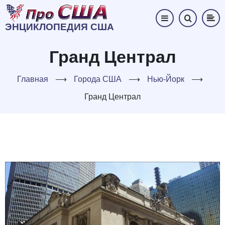
Перейти
к
ЭНЦИКЛОПЕДИЯ США
основному
содержанию
Гранд Централ
Главная
⟶
Города США
⟶
Нью-Йорк
⟶
Гранд Централ