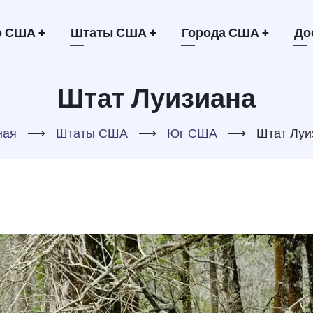
овная
о США
+
Штаты США
+
Города США
+
До
игация
Штат Луизиана
ная
⟶
Штаты США
⟶
Юг США
⟶
Штат Луи