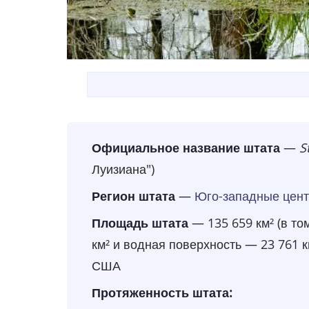
Официальное название штата
—
S
Луизиана")
Регион штата
—
Юго-западные цен
Площадь штата
— 135 659 км² (в то
км² и водная поверхность — 23 761 к
США
Протяженность штата: