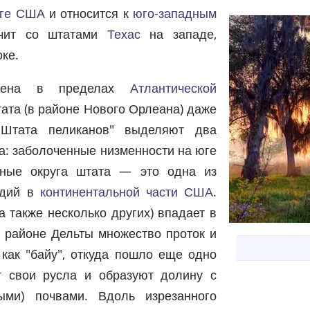
ге США
и относится к
юго-западным
ичит со штатами
Техас
на западе,
ке.
ожена в пределах
Атлантической
ата (в районе Нового Орлеана) даже
"Штата пеликанов" выделяют два
а: заболоченные низменности на юге
ные округа штата — это одна из
одий в
континентальной части США
.
а также несколько других) впадает в
в районе Дельты множество проток и
 как "байу", откуда пошло еще одно
т свои русла и образуют долину с
ыми) почвами. Вдоль изрезанного