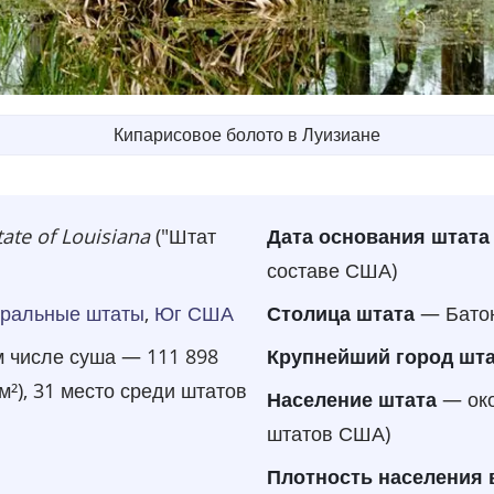
Кипарисовое болото в Луизиане
tate of Louisiana
("Штат
Дата основания штата
составе США)
тральные штаты
,
Юг США
Столица штата
— Бато
м числе суша — 111 898
Крупнейший город шт
м²), 31 место среди штатов
Население штата
— око
штатов США)
Плотность населения 