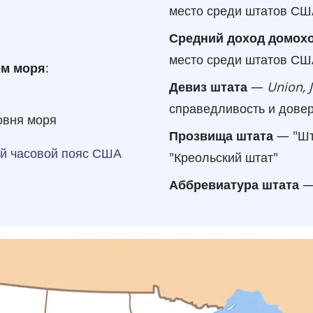
место среди штатов СШ
Средний доход домохо
место среди штатов СШ
ем моря
:
Девиз штата
—
Union, 
справедливость и довер
овня моря
Прозвища штата
— "Шта
й часовой пояс США
"Креольский штат"
Аббревиатура штата