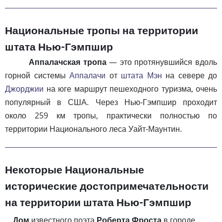
Национальные тропы на территории
штата Нью-Гэмпшир
Аппалачская тропа
— это протянувшийся вдоль
горной системы
Аппалачи
от
штата Мэн
на севере до
Джорджии
на юге маршрут пешеходного туризма, очень
популярный в США. Через Нью-Гэмпшир проходит
около 259 км тропы, практически полностью по
территории Национального леса Уайт-Маунтин.
Некоторые Национальные
исторические достопримечательности
на территории штата Нью-Гэмпшир
Дом
известного поэта
Роберта Фроста
в городе