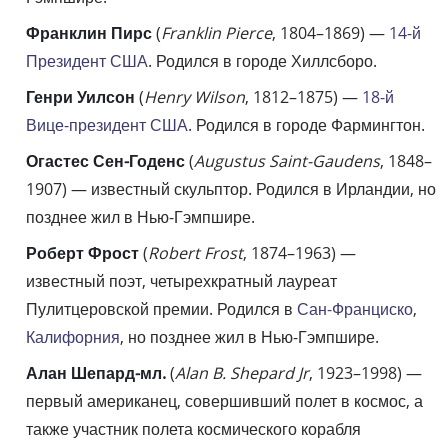
Франклин Пирс
(
Franklin Pierce
, 1804–1869) —
14-й
Президент США
. Родился в городе Хиллсборо.
Генри Уилсон
(
Henry Wilson
, 1812–1875) —
18-й
Вице-президент США
. Родился в городе Фармингтон.
Огастес Сен-Годенс
(
Augustus Saint-Gaudens
, 1848–
1907) — известный скульптор. Родился в Ирландии, но
позднее жил в Нью-Гэмпшире.
Роберт Фрост
(
Robert Frost
, 1874–1963) —
известный поэт, четырехкратный лауреат
Пулитцеровской премии. Родился в
Сан-Франциско
,
Калифорния
, но позднее жил в Нью-Гэмпшире.
Алан Шепард-мл.
(
Alan B. Shepard Jr
, 1923–1998) —
первый американец, совершивший полет в космос, а
также участник полета космического корабля