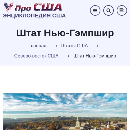
Перейти
к
ЭНЦИКЛОПЕДИЯ США
основному
содержанию
Штат Нью-Гэмпшир
Главная
⟶
Штаты США
⟶
Северо-восток США
⟶
Штат Нью-Гэмпшир