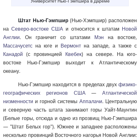
Университет Нью-Гэмпшира в Дареме
Штат Нью-Гэмпшир
(Нью-Хэмпшир) расположен
на
Северо-востоке США
и относится к штатам
Новой
Англии
. Он граничит со штатами
Мэн
на востоке,
Массачусетс
на юге и
Вермонт
на западе, а также с
Канадой
(с провинцией
Квебек
) на севере. На юго-
востоке Нью-Гэмпшир выходит к Атлантическому
океану.
Нью-Гэмпшир находится в пределах двух
физико-
географических регионов США
—
Атлантической
низменности
и горной системы
Аппалачи
. Центральную
и северную часть штата занимают горы Уайт-Маунтин
(Белые горы, отсюда и одно из прозвищ Нью-Гэмпшира
— "Штат Белых гор"). Южнее и западнее расположены
несколько провинций Восточного нагорья Новой Англии: