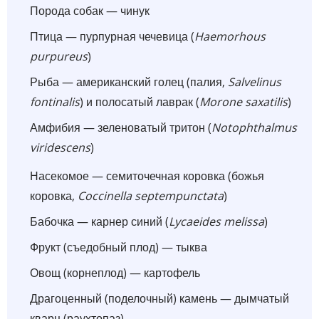
Порода собак — чинук
Птица — пурпурная чечевица (
Haemorhous
purpureus
)
Рыба — американский голец (палия,
Salvelinus
fontinalis
) и полосатый лаврак (
Morone saxatilis
)
Амфибия — зеленоватый тритон (
Notophthalmus
viridescens
)
Насекомое — семиточечная коровка (божья
коровка,
Coccinella septempunctata
)
Бабочка — карнер синий (
Lycaeides melissa
)
Фрукт (съедобный плод) — тыква
Овощ (корнеплод) — картофель
Драгоценный (поделочный) камень — дымчатый
кварц (раухтопаз)