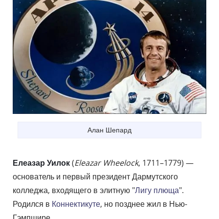
Алан Шепард
Елеазар Уилок
(
Eleazar Wheelock
, 1711–1779) —
основатель и первый президент Дармутского
колледжа, входящего в элитную "
Лигу плюща
".
Родился в
Коннектикуте
, но позднее жил в Нью-
Гэмпшире.