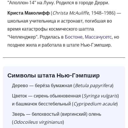
"Аполлон-14" на Луну. Родился в городе Дерри.
Криста Маколифф
(
Christa McAuliffe
, 1948–1986) —
школьная учительница и астронавт, погибшая во
время катастрофы космического шаттла
"Челленджер". Родилась в
Бостоне
,
Массачусетс
, но
позднее жила и работала в штате Нью-Гэмпшир.
Символы штата Нью-Гэмпшир
Дерево — берёза бумажная (
Betula papyrifera
)
Цветок — сирень обыкновенная (
Syringa vulgaris
)
и башмачок бесстебельный (
Cypripedium acaule
)
Зверь — белохвостый (виргинский) олень
(
Odocoileus virginianus
)