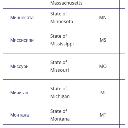
Massachusetts
State of
Миннесота
MN
Minnesota
State of
Миссисипи
MS
Mississippi
State of
Миссури
MO
Missouri
State of
Мичиган
MI
Michigan
State of
Монтана
MT
Montana