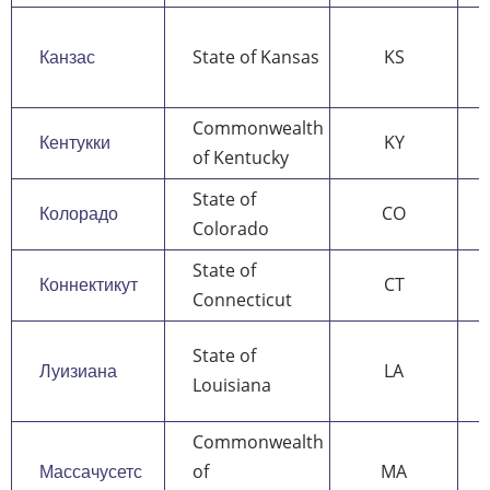
Канзас
State of Kansas
KS
Commonwealth
Кентукки
KY
of Kentucky
State of
Колорадо
CO
Colorado
State of
Коннектикут
CT
Connecticut
State of
Луизиана
LA
Louisiana
Commonwealth
Массачусетс
of
MA