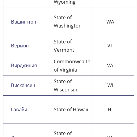
Wyoming
State of
Вашингтон
WA
Washington
State of
Вермонт
VT
Vermont
Commonwealth
Вирджиния
VA
of Virginia
State of
Висконсин
WI
Wisconsin
Гавайи
State of Hawaii
HI
State of