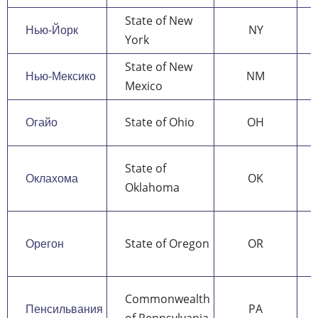
State of New
Нью-Йорк
NY
York
State of New
Нью-Мексико
NM
Mexico
Огайо
State of Ohio
OH
State of
Оклахома
OK
Oklahoma
Орегон
State of Oregon
OR
Commonwealth
Пенсильвания
PA
of Pennsylvania