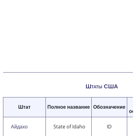
Штаты США
Штат
Полное название
Обозначение
ос
Айдахо
State of Idaho
ID