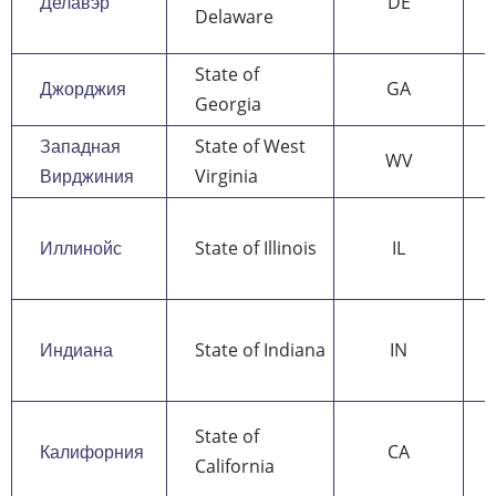
Делавэр
DE
Delaware
State of
Джорджия
GA
Georgia
Западная
State of West
WV
Вирджиния
Virginia
Иллинойс
State of Illinois
IL
Индиана
State of Indiana
IN
State of
Калифорния
CA
California