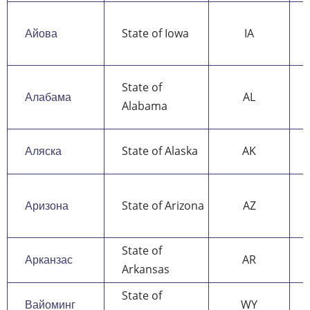
Айова
State of Iowa
IA
State of
Алабама
AL
Alabama
Аляска
State of Alaska
AK
Аризона
State of Arizona
AZ
State of
Арканзас
AR
Arkansas
State of
Вайоминг
WY