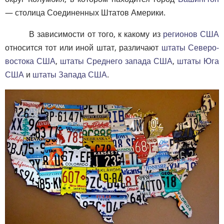
— столица Соединенных Штатов Америки.
В зависимости от того, к какому из
регионов США
относится тот или иной штат, различают
штаты Северо-
востока США
,
штаты Среднего запада США
,
штаты Юга
США
и
штаты Запада США
.