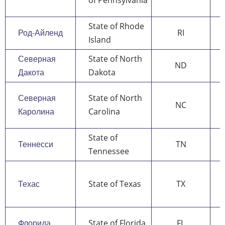
State of Rhode
Род-Айленд
RI
Island
Северная
State of North
ND
Дакота
Dakota
Северная
State of North
NC
Каролина
Carolina
State of
Теннесси
TN
Tennessee
Техас
State of Texas
TX
Флорида
State of Florida
FL