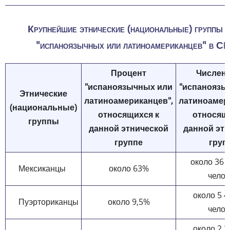
Крупнейшие этнические (национальные) группы 
"испаноязычных или латиноамериканцев" в 
Процент
Числен
"испаноязычных или
"испаноязы
Этнические
латиноамериканцев",
латиноамер
(национальные)
относящихся к
относящ
группы
данной этнической
данной эт
группе
груп
около 36 
Мексиканцы
около 63%
челов
около 5 4
Пуэрториканцы
около 9,5%
челов
около 2 2