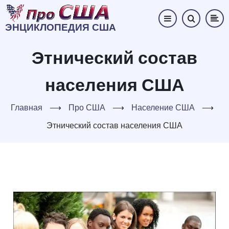
Перейти
к
ЭНЦИКЛОПЕДИЯ США
основному
содержанию
Этнический состав
населения США
Главная
⟶
Про США
⟶
Население США
⟶
Этнический состав населения США