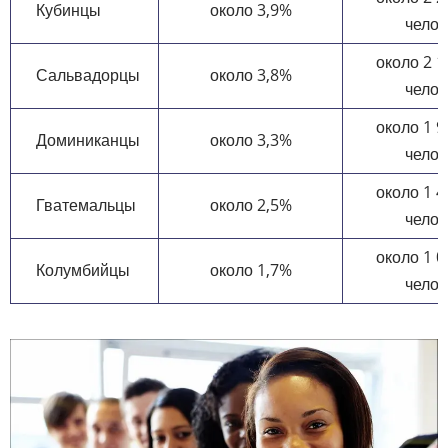
Кубинцы
около 3,9%
челов
около 2 1
Сальвадорцы
около 3,8%
челов
около 1 9
Доминиканцы
около 3,3%
челов
около 1 4
Гватемальцы
около 2,5%
челов
около 1 0
Колумбийцы
около 1,7%
челов