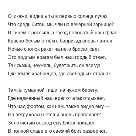
    О, скажи, видишь ты в первых солнца лучах

    Что средь битвы мы чли на вечерней зарнице?

    В синем с россыпью звёзд полосатый наш флаг

    Красно-белым огнём с баррикад вновь явится.

    Ночью сполох ракет на него бросал свет,

    Это подлым врагам был наш гордый ответ.

    Так скажи, неужель, будет жить он всегда

    Где земля храбрецов, где свободных страна?

    Там, в туманной тиши, на чужом берегу,

    Где надменный наш враг от атак отдыхает,

    Что над фортом, как нам, также видно ему —

    На ветру колыхнется и вновь пропадает?

    Золотистый восход ему блеск придает

    В полной славе его свежий бриз развернет.
