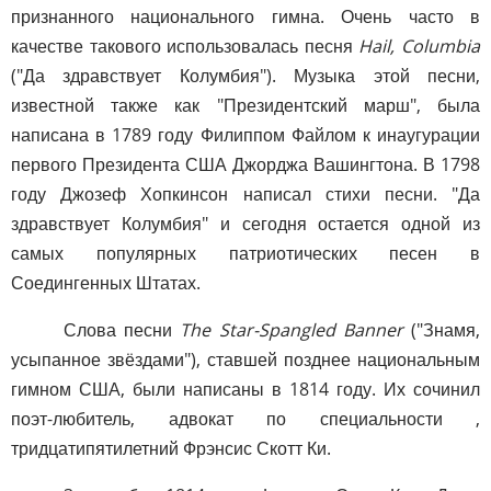
признанного национального гимна. Очень часто в
качестве такового использовалась песня
Hail, Columbia
("Да здравствует Колумбия"). Музыка этой песни,
известной также как "Президентский марш", была
написана в 1789 году Филиппом Файлом к инаугурации
первого Президента США Джорджа Вашингтона. В 1798
году Джозеф Хопкинсон написал стихи песни. "Да
здравствует Колумбия" и сегодня остается одной из
самых популярных патриотических песен в
Соедингенных Штатах.
Слова песни
The Star-Spangled Banner
("Знамя,
усыпанное звёздами"), ставшей позднее национальным
гимном США, были написаны в 1814 году. Их сочинил
поэт-любитель, адвокат по специальности ,
тридцатипятилетний Фрэнсис Скотт Ки.