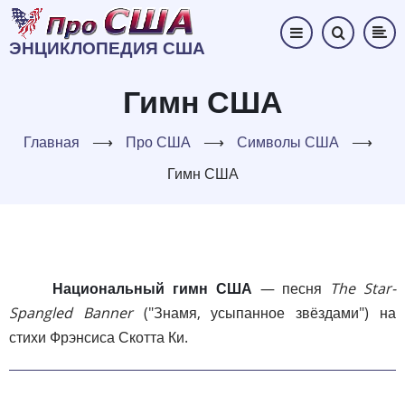
Перейти
к
ЭНЦИКЛОПЕДИЯ США
основному
содержанию
Гимн США
Главная
⟶
Про США
⟶
Символы США
⟶
Гимн США
Национальный гимн США
— песня
The Star-
Spangled Banner
("Знамя, усыпанное звёздами") на
стихи Фрэнсиса Скотта Ки.