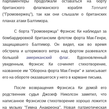
парламентеры продолжали оставаться на борту
британского флагманского корабля
Tonnant
("Громовержец"), так как они слышали о британских
планах атаки Балтимора.
С борта "Громовержца" Фрэнсис Ки наблюдал за
бомбардировкой британским флотом форта Мак-Генри,
защищавшего Балтимор. Он видел, как во время
обстрела и штормового ветра над фортом развевался
большой
американский флаг
. Вдохновленный
увиденным, Фрэнсис Ки сочиняет стихотворение,
названное им "Оборона форта Мак-Генри" и записывает
его на обороте оказавшегося у него в кармане письма.
После возвращения Фрэнсиса Ки домой его
родственник судья Джозеф Николсон заметил, что
написанное Фрэнсисом стихотворение хорошо ложится
на музыку "Гимна Анакреона". Новая патриотическая