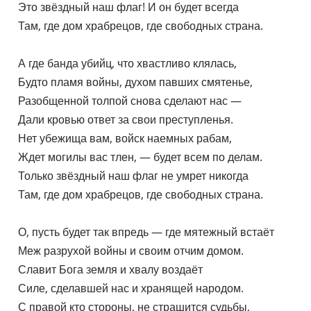
    Это звёздный наш флаг! И он будет всегда

    Там, где дом храбрецов, где свободных страна.

    А где банда убийц, что хвастливо клялась,

    Будто пламя войны, духом павших смятенье,

    Разобщенной толпой снова сделают нас —

    Дали кровью ответ за свои преступленья.

    Нет убежища вам, войск наемных рабам,

    Ждет могилы вас тлен, — будет всем по делам.

    Только звёздный наш флаг не умрет никогда

    Там, где дом храбрецов, где свободных страна.

    О, пусть будет так впредь — где мятежный встаёт

    Меж разрухой войны и своим отчим домом.

    Славит Бога земля и хвалу воздаёт

    Силе, сделавшей нас и хранящей народом.

    С правой кто стороны, не страшится судьбы,
