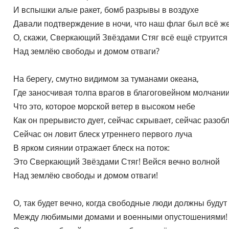
    И вспышки алые ракет, бомб разрывы в воздухе

    Давали подтверждение в ночи, что наш флаг был всё же
    О, скажи, Сверкающий Звёздами Стяг всё ещё струится

    Над землёю свободы и домом отваги?

    На берегу, смутно видимом за туманами океана,

    Где заносчивая толпа врагов в благоговейном молчании
    Что это, которое морской ветер в высоком небе

    Как он прерывисто дует, сейчас скрывает, сейчас разобл
    Сейчас он ловит блеск утреннего первого луча

    В ярком сиянии отражает блеск на поток:

    Это Сверкающий Звёздами Стяг! Вейся вечно волной

    Над землёю свободы и домом отваги!

    О, так будет вечно, когда свободные люди должны будут 
    Между любимыми домами и военными опустошениями!
