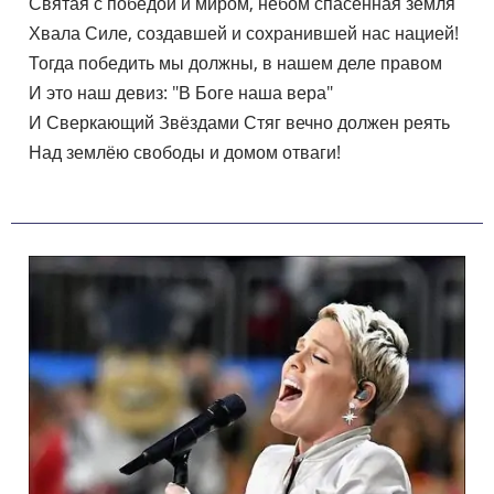
    Святая с победой и миром, небом спасённая земля

    Хвала Силе, создавшей и сохранившей нас нацией!

    Тогда победить мы должны, в нашем деле правом

    И это наш девиз: "В Боге наша вера"

    И Сверкающий Звёздами Стяг вечно должен реять

    Над землёю свободы и домом отваги!
