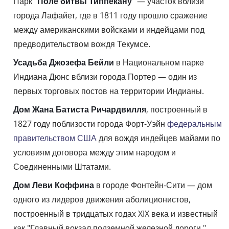
Парк "
Поле битвы Типпекану
" — участок вблизи
города Лафайет, где в 1811 году прошло сражение
между американскими войсками и индейцами под
предводительством вождя Текумсе.
Усадьба Джозефа Бейли
в Национальном парке
Индиана Дюнс вблизи города Портер — один из
первых торговых постов на территории Индианы.
Дом Жана Батиста Ричардвилля
, построенный в
1827 году поблизости города Форт-Уэйн
федеральным
правительством США
для вождя индейцев майами по
условиям договора между этим народом и
Соединенными Штатами.
Дом Леви Коффина
в городе Фонтейн-Сити — дом
одного из лидеров движения аболиционистов,
построенный в тридцатых годах XIX века и известный
как "Главный вокзал подземной железной дороги."