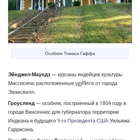
Особняк Томаса Гаффа
Эйнджел-Маундз
— курганы индейцев культуры
Миссисипи, расположенные ygjlfktre от города
Эвансвилл.
Гроусленд
— особняк, построенный в 1804 году в
городе Винсеннес для губернатора территории
Индиана и будущего
9-го Президента США
Уильяма
Гаррисона.