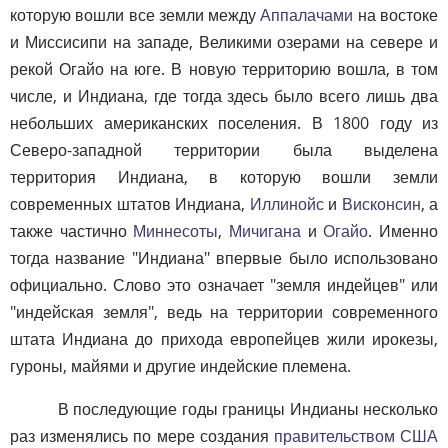
которую вошли все земли между
Аппалачами
на востоке
и Миссисипи на западе, Великими озерами на севере и
рекой Огайо на юге. В новую территорию вошла, в том
числе, и Индиана, где тогда здесь было всего лишь два
небольших американских поселения. В 1800 году из
Северо-западной территории была выделена
территория Индиана, в которую вошли земли
современных штатов Индиана,
Иллинойс
и
Висконсин
, а
также частично
Миннесоты
,
Мичигана
и
Огайо
. Именно
тогда название "Индиана" впервые было использовано
официально. Слово это означает "земля индейцев" или
"индейская земля", ведь на территории современного
штата Индиана до прихода европейцев жили ирокезы,
гуроны, майями и другие индейские племена.
В последующие годы границы Индианы несколько
раз изменялись по мере создания
правительством США