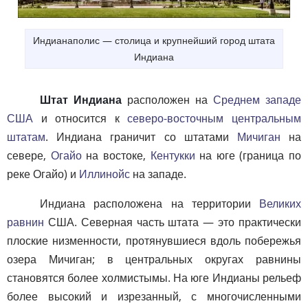
Индианаполис — столица и крупнейший город штата
Индиана
Штат Индиана
расположен на
Среднем западе
США
и относится к
северо-восточным центральным
штатам
. Индиана граничит со штатами
Мичиган
на
севере,
Огайо
на востоке,
Кентукки
на юге (граница по
реке Огайо) и
Иллинойс
на западе.
Индиана расположена на территории
Великих
равнин
США. Северная часть штата — это практически
плоские низменности, протянувшиеся вдоль побережья
озера Мичиган; в центральных округах равнины
становятся более холмистымы. На юге Индианы рельеф
более высокий и изрезанный, с многочисленными