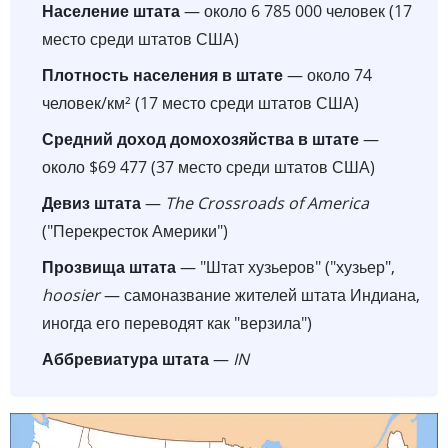
Население штата
— около 6 785 000 человек (17
место среди штатов США)
Плотность населения в штате
— около 74
человек/км² (17 место среди штатов США)
Средний доход домохозяйства в штате
—
около $69 477 (37 место среди штатов США)
Девиз штата
—
The Crossroads of America
("Перекресток Америки")
Прозвища штата
— "Штат хузьеров" ("хузьер",
hoosier
— самоназвание жителей штата Индиана,
иногда его переводят как "верзила")
Аббревиатура штата
—
IN