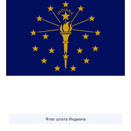
Флаг штата Индиана