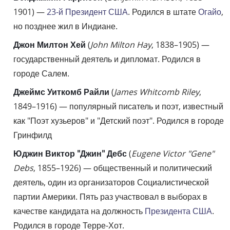
1901) —
23-й Президент США
. Родился в штате
Огайо
,
но позднее жил в Индиане.
Джон Милтон Хей
(
John Milton Hay
, 1838–1905) —
государственный деятель и дипломат. Родился в
городе Салем.
Джеймс Уиткомб Райли
(
James Whitcomb Riley
,
1849–1916) — популярный писатель и поэт, известный
как "Поэт хузьеров" и "Детский поэт". Родился в городе
Гринфилд
Юджин Виктор "Джин" Дебс
(
Eugene Victor "Gene"
Debs
, 1855–1926) — общественный и политический
деятель, один из организаторов Социалистической
партии Америки. Пять раз участвовал в выборах в
качестве кандидата на должность
Президента США
.
Родился в городе Терре-Хот.