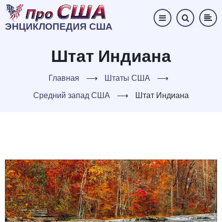
Перейти
к
ЭНЦИКЛОПЕДИЯ США
основному
содержанию
Штат Индиана
Главная
⟶
Штаты США
⟶
Средний запад США
⟶
Штат Индиана