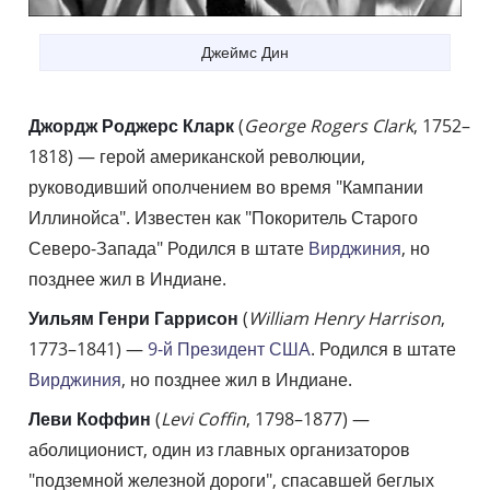
Джеймс Дин
Джордж Роджерс Кларк
(
George Rogers Clark
, 1752–
1818) — герой американской революции,
руководивший ополчением во время "Кампании
Иллинойса". Известен как "Покоритель Старого
Северо-Запада" Родился в штате
Вирджиния
, но
позднее жил в Индиане.
Уильям Генри Гаррисон
(
William Henry Harrison
,
1773–1841) —
9-й Президент США
. Родился в штате
Вирджиния
, но позднее жил в Индиане.
Леви Коффин
(
Levi Coffin
, 1798–1877) —
аболиционист, один из главных организаторов
"подземной железной дороги", спасавшей беглых