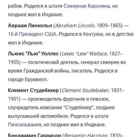
рабов. Родился в штате
Северная Каролина
, но
позднее жил в Индиане.
Авраам Линкольн
(
Abraham Lincoln
, 1809–1865) —
16-й Президент США
. Родился в
Кентукки
, но в детстве
жил в Индиане.
Льюис "Лью" Уоллес
(
Lewis "Lew" Wallace
, 1827–
1905) — политический деятель, генерал северян во
время Гражданской войны, писатель. Родился в
городе Бруквилл.
Клемент Студебекер
(
Clement Studebaker
, 1831–
1901) — производитель фургонов и повозок,
соучредитель компании "Студебекер", позднее
выпускавшей автомобили. Родился в штате
Пенсильвания
, но позднее жил в Индиане.
Бенджамин Гаррисон
(
Benjamin Harrison
, 1833–