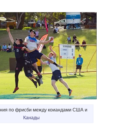
ния по фрисби между коиандами США и
Канады