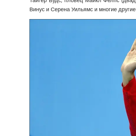
Тайгер Вудс, пловец Майкл Фелпс (двад
Винус и Серена Уильямс и многие другие