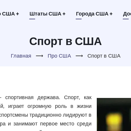
овная
о США
+
Штаты США
+
Города США
+
До
игация
Спорт в США
Главная
⟶
Про США
⟶
Спорт в США
спортивная держава. Спорт, как
ый, играет огромную роль в жизни
спортсмены традиционно лидируют в
ира и занимают первое место среди