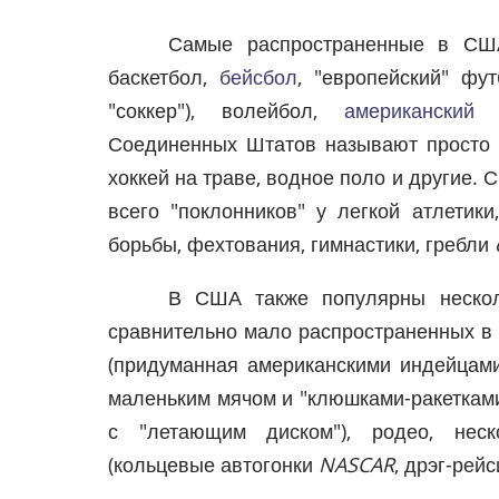
Самые распространенные в СШ
баскетбол,
бейсбол
, "европейский" фу
"соккер"), волейбол,
американский
Соединенных Штатов называют просто "ф
хоккей на траве, водное поло и другие.
всего "поклонников" у легкой атлетики,
борьбы, фехтования, гимнастики, гребли
В США также популярны несколь
сравнительно мало распространенных в д
(придуманная американскими индейцами
маленьким мячом и "клюшками-ракетками"
с "летающим диском"), родео, неск
(кольцевые автогонки
NASCAR
, дрэг-рейс