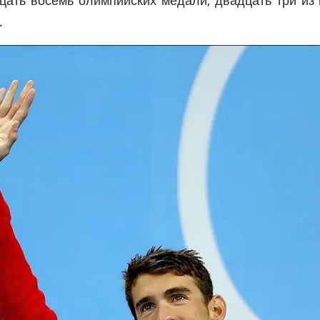
цать восемь олимпийских медали, двадцать три из 
.