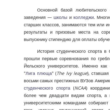
Основной базой любительского
заведения —
школы
и
колледжи
. Многи
старших классов, занимаются тем или и
результаты и призовые места на сор
выпускнику стипендию для оплаты обуче
История студенческого спорта в 
прошли первые соревнования по гребл
Йельского университетов. Именно как
"
Лига плюща
" (
The Ivy league
), ставша
восьми самых престижных ВУЗов Америк
студенческого спорта
(
NCAA
) координ
более чем двадцати видам спорта, а
университетскими командами собирают
того, именно студенческий спорт 