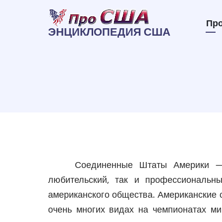
Перейти
к
Осн
Пр
ЭНЦИКЛОПЕДИЯ США
основному
нав
содержанию
Соединенные Штаты Америки — 
любительский, так и профессиональн
американского общества. Американские 
очень многих видах на чемпионатах м