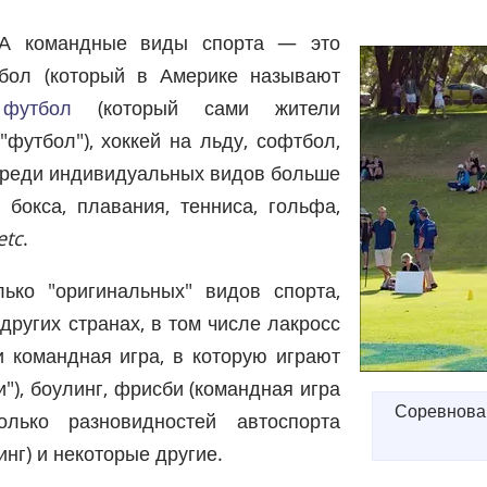
А командные виды спорта — это
тбол (который в Америке называют
 футбол
(который сами жители
утбол"), хоккей на льду, софтбол,
 Среди индивидуальных видов больше
 бокса, плавания, тенниса, гольфа,
etc
.
ко "оригинальных" видов спорта,
ругих странах, в том числе лакросс
 командная игра, в которую играют
), боулинг, фрисби (командная игра
Соревнова
олько разновидностей автоспорта
инг) и некоторые другие.