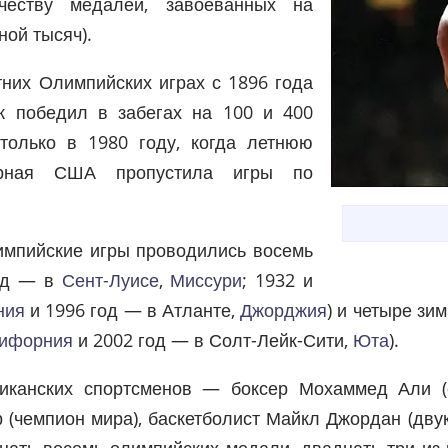
честву медалей, завоеванных на
ной тысяч).
них Олимпийских играх с 1896 года
к победил в забегах на 100 и 400
только в 1980 году, когда летнюю
орная США пропустила игры по
мпийские игры проводились восемь
год — в
Сент-Луисе
,
Миссури
; 1932 и
ния
и 1996 год — в Атланте,
Джорджия
) и четыре зи
ифорния
и 2002 год — в Солт-Лейк-Сити,
Юта
).
иканских спортсменов — боксер Мохаммед Али (
 (чемпион мира), баскетболист Майкл Джордан (дву