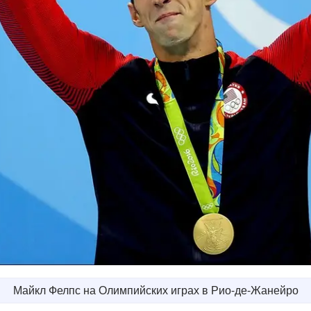
Майкл Фелпс на Олимпийских играх в Рио-де-Жанейро