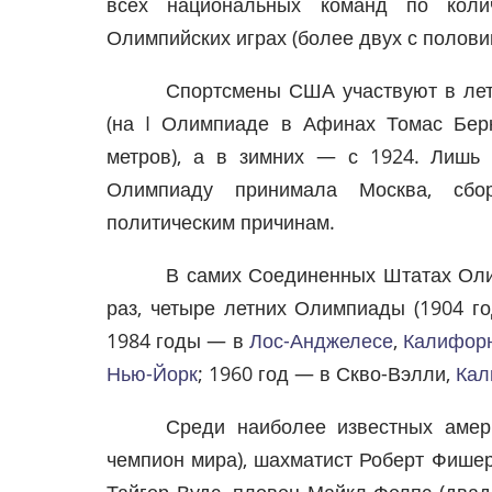
всех национальных команд по коли
Олимпийских играх (более двух с полови
Спортсмены США участвуют в лет
(на I Олимпиаде в Афинах Томас Бер
метров), а в зимних — с 1924. Лишь 
Олимпиаду принимала Москва, сб
политическим причинам.
В самих Соединенных Штатах Оли
раз, четыре летних Олимпиады (1904 
1984 годы — в
Лос-Анджелесе
,
Калифор
Нью-Йорк
; 1960 год — в Скво-Вэлли,
Кал
Среди наиболее известных амер
чемпион мира), шахматист Роберт Фишер