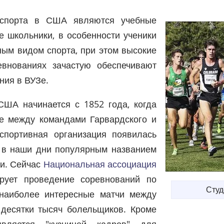
 спорта в США являются учебные
е школьники, в особенности ученики
ным видом спорта, при этом высокие
евнованиях зачастую обеспечивают
ния в ВУЗе.
США начинается с 1852 года, когда
е между командами Гарвардского и
 спортивная организация появилась
я в наши дни популярным названием
и. Сейчас
Национальная ассоциация
ирует проведение соревнований по
Студ
 наиболее интересные матчи между
 десятки тысяч болельщиков. Кроме
является "кузницей кадров" для