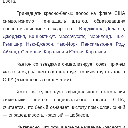
цвета.
Тринадцать красно-белых полос на флаге США
символизируют тринадцать штатов, образовавших
новое независимое государство —
Вирджиния
,
Делавэр
,
Джорджия
,
Коннектикут
,
Массачусетс
,
Мэриленд
,
Нью-
Гэмпшир
,
Нью-Джерси
,
Нью-Йорк
,
Пенсильвания
,
Род-
Айленд
,
Северная Каролина
и
Южная Каролина
.
Кантон со звездами символизирует союз, причем
число звезд на нем соответствует количеству штатов в
США (и менялось со временем).
Хотя не существует официального толкования
символики цветов национального флага США,
считается, что белый означает чистоту помыслов, синий
— справедливость, красный — доблесть.
Интересно, что официальное название красного и