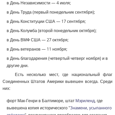
в День Независимости — 4 июля;
в День Труда (первый понедельник сентября);
в День Конституции США — 17 сентября;
в День Колумба (второй понедельник октября);
в День ВМФ США — 27 октября;
в День ветеранов — 11 ноября;
в День благодарения (четвертый четверг ноября) и в
другие дни.
Есть несколько мест, где национальный флаг
Соединенных Штатов Америки вывешен всегда. Среди
них:
форт Мак-Генри в Балтиморе, штат
Мэриленд
, где
вывешена копия исторического "
Знамени, усыпанного
звёздами
", послужившего прообразом для создания