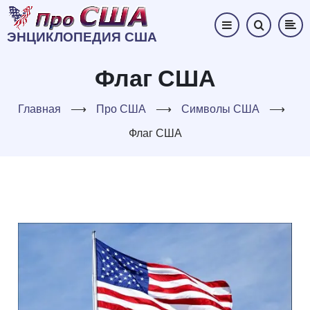
Перейти
к
ЭНЦИКЛОПЕДИЯ США
основному
содержанию
Флаг США
Главная
⟶
Про США
⟶
Символы США
⟶
Флаг США