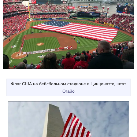
Флаг США на бейсбольном стадионе в Цинцинатти, штат
Огайо