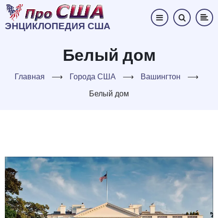
Перейти
к
ЭНЦИКЛОПЕДИЯ США
основному
содержанию
Белый дом
Главная
⟶
Города США
⟶
Вашингтон
⟶
Белый дом